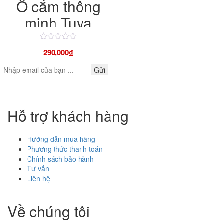
Ổ cắm thông
minh Tuya
ZigBee chuẩn
Được
EU, điều khiển
290,000
₫
xếp
hạng
qua điện thoại,
4.50
Gửi
5
giọng nói
sao
Hỗ trợ khách hàng
Hướng dẫn mua hàng
Phương thức thanh toán
Chính sách bảo hành
Tư vấn
Liên hệ
Về chúng tôi