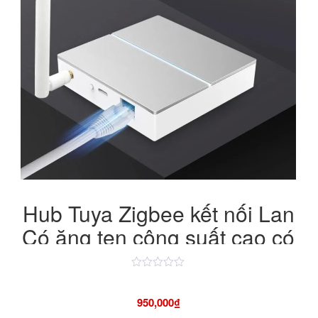
630,000₫.
Hub Tuya Zigbee kết nối Lan
Có ăng ten công suất cao có
chức năng backup
Được
xếp
hạng
950,000
₫
4.50
5