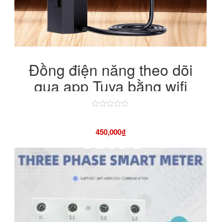
Đồng điện năng theo dõi
qua app Tuya bằng wifi
Được
xếp
hạng
450,000
₫
4.50
5
sao