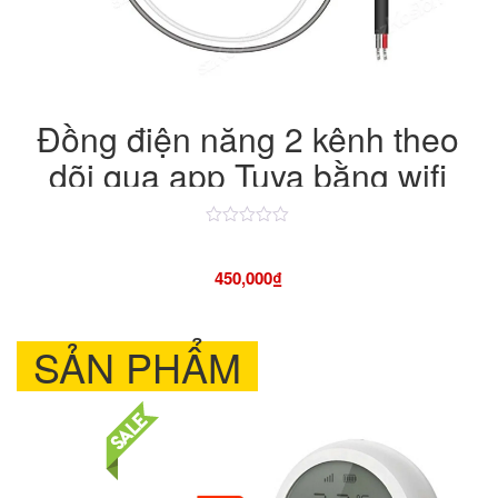
Đồng điện năng 2 kênh theo
dõi qua app Tuya bằng wifi
Được
xếp
hạng
450,000
₫
4.50
5
sao
SẢN PHẨM