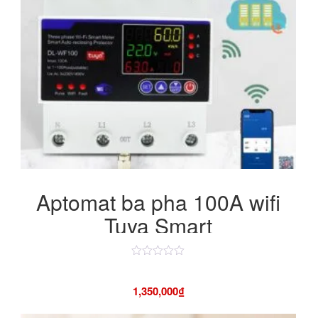
Aptomat ba pha 100A wifi
Tuya Smart
Được
xếp
hạng
1,350,000
₫
4.50
5
sao