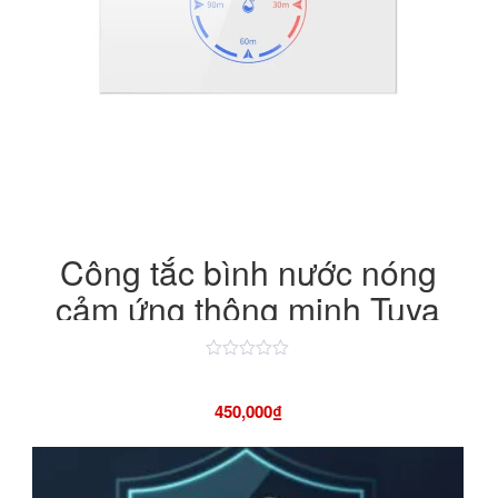
Công tắc bình nước nóng
cảm ứng thông minh Tuya
WiFi 20A/4400W
Được
xếp
hạng
450,000
₫
4.50
5
sao