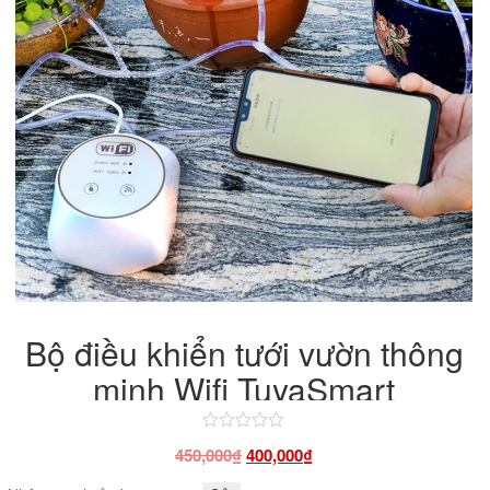
Bộ điều khiển tưới vườn thông
minh Wifi TuyaSmart
Được
Giá
Giá
450,000
₫
400,000
₫
xếp
hạng
gốc
hiện
4.50