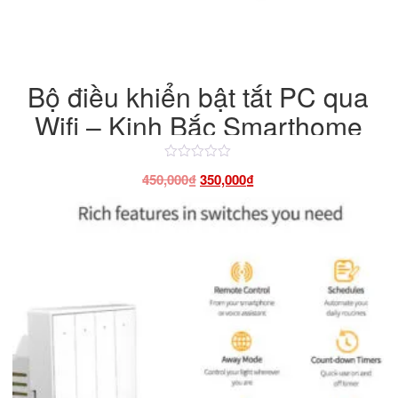
Bộ điều khiển bật tắt PC qua
Wifi – Kinh Bắc Smarthome
Được
Giá
Giá
450,000
₫
350,000
₫
xếp
hạng
gốc
hiện
4.50
là:
tại
5
sao
450,000₫.
là:
350,000₫.