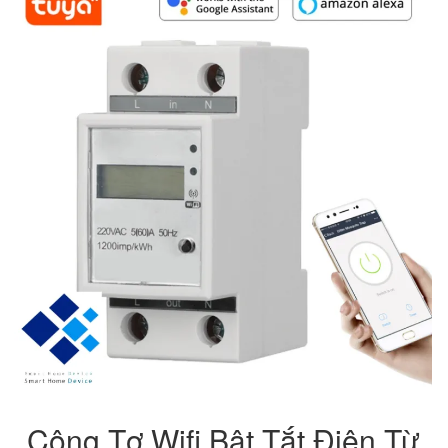
Công Tơ Wifi Bật Tắt Điện Từ