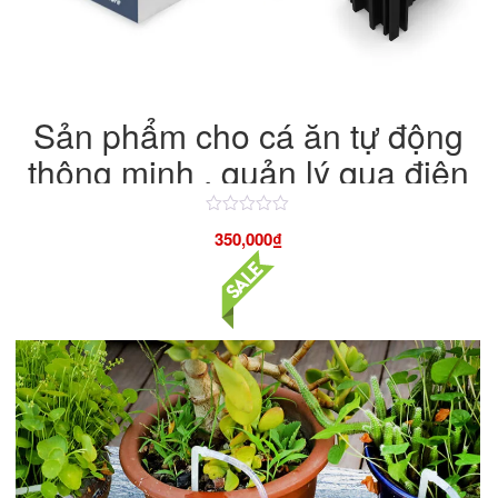
Sản phẩm cho cá ăn tự động
thông minh , quản lý qua điện
thoại
Được
350,000
₫
xếp
hạng
4.50
5
sao