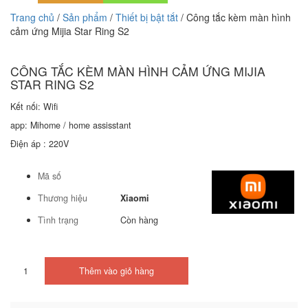
Trang chủ
/
Sản phẩm
/
Thiết bị bật tắt
/ Công tắc kèm màn hình
cảm ứng Mijia Star Ring S2
CÔNG TẮC KÈM MÀN HÌNH CẢM ỨNG MIJIA
STAR RING S2
Kết nối: Wifi
app: Mihome / home assisstant
Điện áp : 220V
Mã số
Thương hiệu
Xiaomi
Tình trạng
Còn hàng
Công
Thêm vào giỏ hàng
tắc
kèm
màn