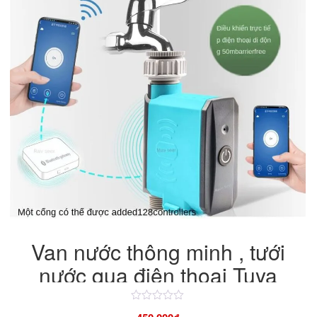
Van nước thông minh , tưới
nước qua điện thoại Tuya
bluetooth
Được