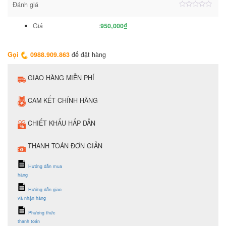
hình
Đánh giá
cảm
Được
ứng
xếp
Giá
:
950,000
₫
Mijia
hạng
4.50
Star
5
Ring
sao
S2
Gọi
0988.909.863
để đặt hàng
số
lượng
GIAO HÀNG MIỄN PHÍ
CAM KẾT CHÍNH HÃNG
CHIẾT KHẤU HẤP DẪN
THANH TOÁN ĐƠN GIẢN
Hướng dẫn mua
hàng
Hướng dẫn giao
và nhận hàng
Phương thức
thanh toán