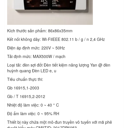
Kích thước sản phẩm: 86x86x35mm
Kết nối không dây: Wi-FiIEEE 802.11 b / g / n 2,4 GHz
Điện áp định mức: 220V ~ 50Hz
Tải định mức: MAX500W / mạch
Loại tải: đèn sợi đốt Đèn tiết kiệm năng lượng Yan @ đèn
huỳnh quang Đèn LED e, u
Tiêu chuẩn thực thi:
Gb 16915,1-2003
Gb / T 16915,2-2012
Nhiệt độ làm việc: 0 ~ 40 ° C
Độ ẩm làm việc: 0 ~ 95% RH
Thiết bị này chứa một mô-đun truyền vô tuyến với mã phê
duyệt kiểu máy CMIITID: 2017DP6053