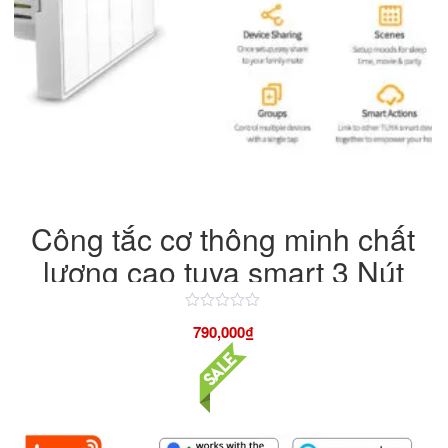
Công tắc cơ thông minh chất
lượng cao tuya smart 3 Nút
Được
790,000
₫
xếp
hạng
4.50
5
sao