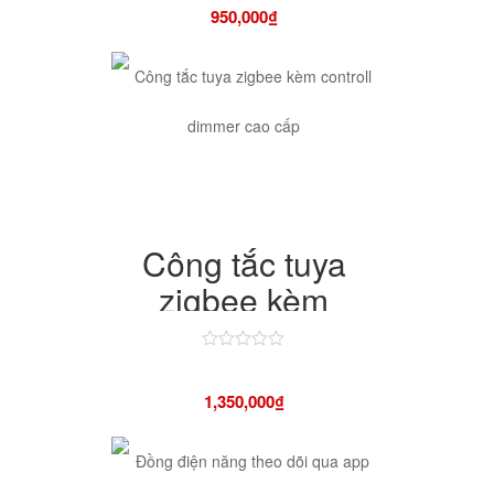
hạng
backup
950,000
₫
4.50
5
sao
Công tắc tuya
zigbee kèm
controll dimmer
cao cấp
Được
xếp
hạng
1,350,000
₫
4.50
5
sao