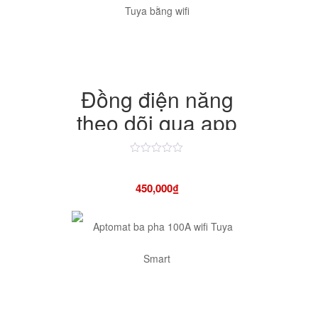
Đồng điện năng
theo dõi qua app
Tuya bằng wifi
Được
xếp
hạng
450,000
₫
4.50
5
sao