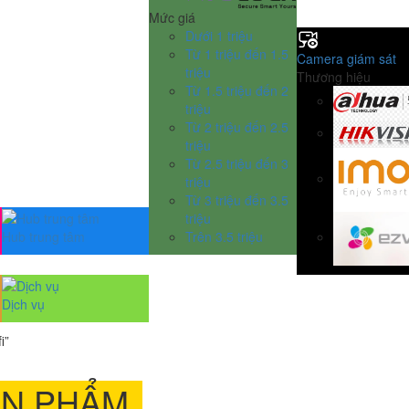
Mức giá
Dưới 1 triệu
Từ 1 triệu đến 1.5
Camera giám sát
triệu
Thương hiệu
Từ 1.5 triệu đến 2
triệu
Từ 2 triệu đến 2.5
triệu
Từ 2.5 triệu đến 3
triệu
Từ 3 triệu đến 3.5
triệu
Hub trung tâm
Trên 3.5 triệu
Dịch vụ
i”
ẢN PHẨM