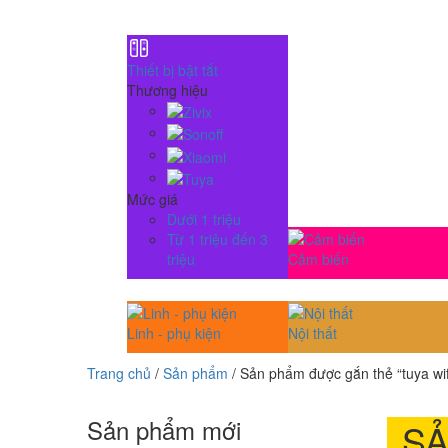
Thiết bị bật tắt
Thương hiệu
Mức giá
Dưới 1 triệu
Từ 1 triệu đến 3
triệu
Cảm biến
Linh - phụ kiện
Nội thất
Trang chủ
/
Sản phẩm
/ Sản phẩm được gắn thẻ “tuya wif
Sản phẩm mới
S