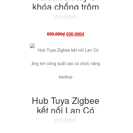
khóa chống trộm
khóa thông minh
chuyên dụng cho
Được
xếp
hạng
cửa cổng sân
Giá
Giá
650,000
₫
630,000
₫
4.50
5
vườn cao cấp
sao
gốc
hiện
là:
tại
650,000₫.
là:
630,000₫.
Hub Tuya Zigbee
kết nối Lan Có
ăng ten công suất
cao có chức năng
Được
xếp