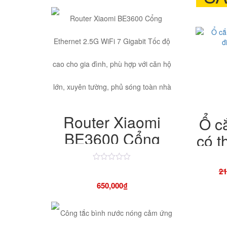
Router Xiaomi
Ổ cắ
BE3600 Cổng
có t
Ethernet 2.5G
năn
WiFi 7 Gigabit
Được
21
xếp
hạng
Tốc độ cao cho
650,000
₫
4.50
5
gia đình, phù hợp
sao
với căn hộ lớn,