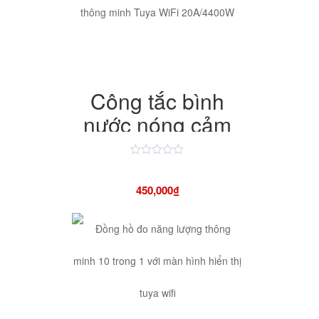
xuyên tường, phủ
sóng toàn nhà
Công tắc bình
nước nóng cảm
ứng thông minh
Tuya WiFi
Được
xếp
hạng
20A/4400W
450,000
₫
4.50
5
sao