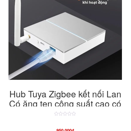
630,000₫.
Hub Tuya Zigbee kết nối Lan
Có ăng ten công suất cao có
chức năng backup
Được
xếp
hạng
950,000
₫