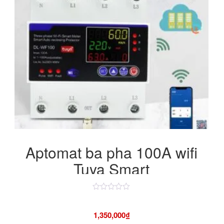
Aptomat ba pha 100A wifi
Tuya Smart
Được
xếp
hạng
1,350,000
₫
4.50