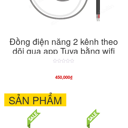
Đồng điện năng 2 kênh theo
dõi qua app Tuya bằng wifi
Được
xếp
hạng
450,000
₫
4.50
5
sao
SẢN PHẨM