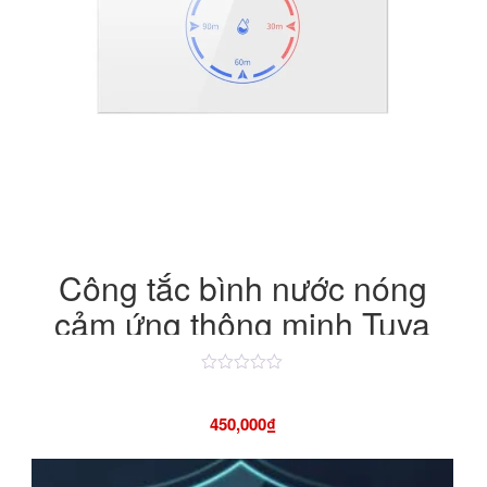
Công tắc bình nước nóng
cảm ứng thông minh Tuya
WiFi 20A/4400W
Được
xếp
hạng
450,000
₫
4.50
5
sao