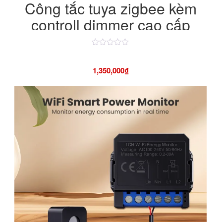
Công tắc tuya zigbee kèm
controll dimmer cao cấp
Được
xếp
hạng
1,350,000
₫
4.50
5
sao