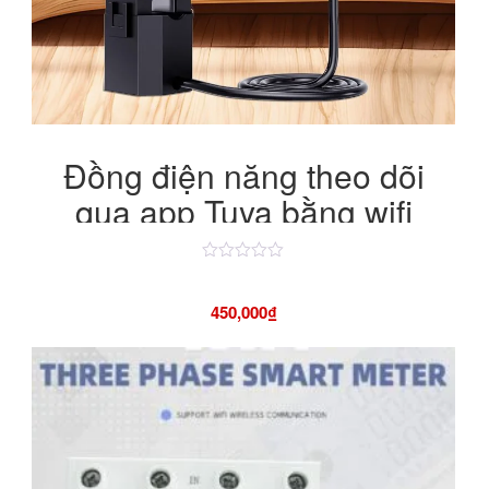
Đồng điện năng theo dõi
qua app Tuya bằng wifi
Được
xếp
hạng
450,000
₫
4.50
5
sao