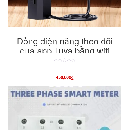
Đồng điện năng theo dõi
qua app Tuya bằng wifi
Được
xếp
hạng
450,000
₫
4.50
5
sao