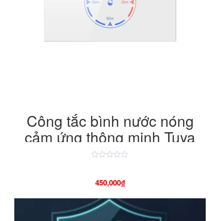
Công tắc bình nước nóng
cảm ứng thông minh Tuya
WiFi 20A/4400W
Được
xếp
hạng
450,000
₫
4.50
5
sao