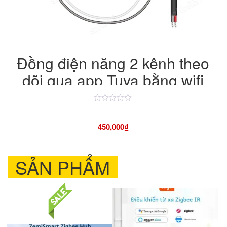
Đồng điện năng 2 kênh theo
dõi qua app Tuya bằng wifi
Được
xếp
hạng
450,000
₫
4.50
5
sao
SẢN PHẨM