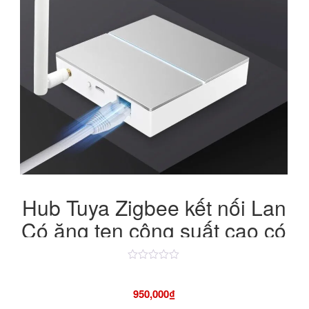
630,000₫.
Hub Tuya Zigbee kết nối Lan
Có ăng ten công suất cao có
chức năng backup
Được
xếp
hạng
950,000
₫
4.50
5