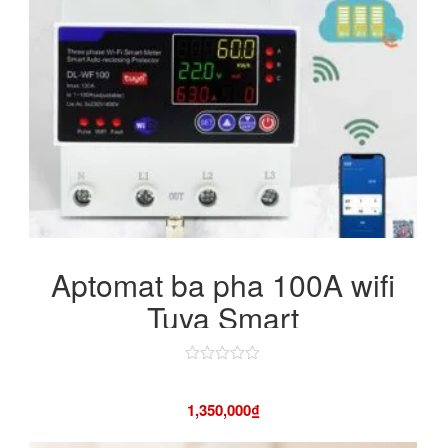
Aptomat ba pha 100A wifi
Tuya Smart
Được
xếp
hạng
1,350,000
₫
4.50
5
sao