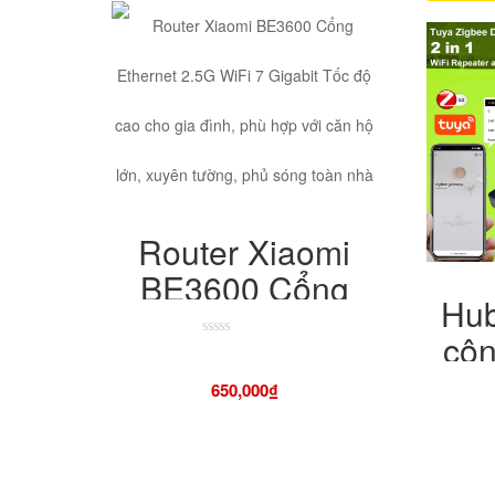
Router Xiaomi
BE3600 Cổng
Hub
Ethernet 2.5G
côn
WiFi 7 Gigabit
Được
xếp
tuya
hạng
Tốc độ cao cho
650,000
₫
4.50
hợ
5
gia đình, phù hợp
sao
với căn hộ lớn,