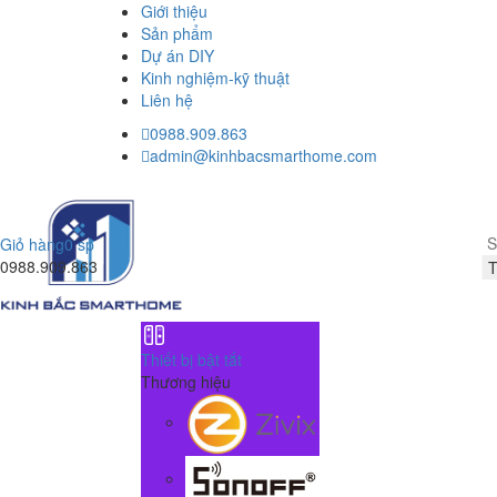
Giới thiệu
Sản phẩm
Dự án DIY
Kinh nghiệm-kỹ thuật
Liên hệ
0988.909.863
admin@kinhbacsmarthome.com
Giỏ hàng
0 sp
0988.909.863
Thiết bị bật tắt
Thương hiệu