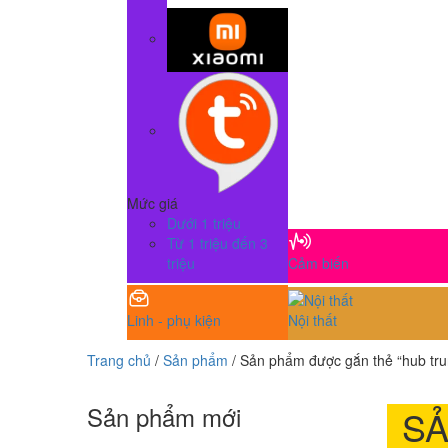
Mức giá
Dưới 1 triệu
Từ 1 triệu đến 3
triệu
Cảm biến
Linh - phụ kiện
Nội thất
Trang chủ
/
Sản phẩm
/ Sản phẩm được gắn thẻ “hub tru
Sản phẩm mới
S