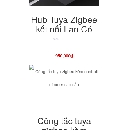
Hub Tuya Zigbee
kết nối Lan Có
ăng ten công suất
cao có chức năng
Được
xếp
hạng
backup
950,000
₫
4.50
5
sao
Công tắc tuya