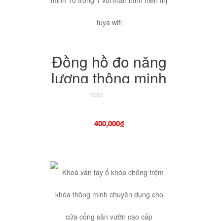
Đồng hồ đo năng
lượng thông minh
10 trong 1 với
màn hình hiển thị
Được
xếp
hạng
tuya wifi
400,000
₫
4.50
5
sao