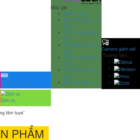
Mức giá
Dưới 1 triệu
Từ 1 triệu đến 1.5
triệu
Từ 1.5 triệu đến 2
triệu
Từ 2 triệu đến 2.5
Camera giám sát
triệu
Thương hiệu
Từ 2.5 triệu đến 3
triệu
Từ 3 triệu đến 3.5
triệu
Hub trung tâm
Trên 3.5 triệu
Dịch vụ
ng tâm tuya”
ẢN PHẨM