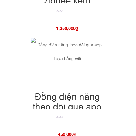
zigbee kèm
controll dimmer
cao cấp
Được
xếp
hạng
1,350,000
₫
4.50
5
sao
Đồng điện năng
theo dõi qua app
Tuya bằng wifi
Được
xếp
hạng
450,000
₫
4.50