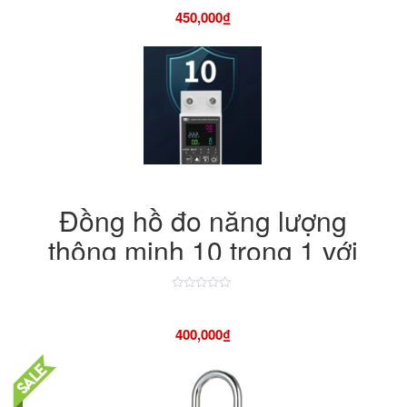
hạng
450,000
₫
4.50
5
sao
Đồng hồ đo năng lượng
thông minh 10 trong 1 với
màn hình hiển thị tuya wifi
Được
xếp
hạng
400,000
₫
4.50
5
sao