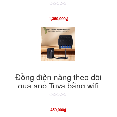
Được
xếp
hạng
1,350,000
₫
4.50
5
sao
Đồng điện năng theo dõi
qua app Tuya bằng wifi
Được
xếp
hạng
450,000
₫
4.50
5
sao