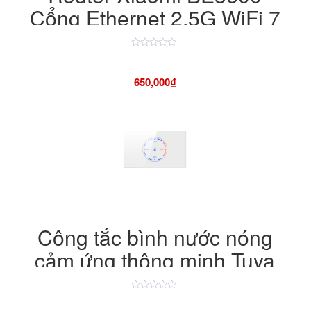
Cổng Ethernet 2.5G WiFi 7
Gigabit Tốc độ cao cho gia
đình, phù hợp với căn hộ lớn,
Được
xếp
hạng
xuyên tường, phủ sóng toàn
650,000
₫
4.50
5
sao
nhà
Công tắc bình nước nóng
cảm ứng thông minh Tuya
WiFi 20A/4400W
Được
xếp