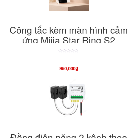
Công tắc kèm màn hình cảm
ứng Mijia Star Ring S2
Được
xếp
hạng
950,000
₫
4.50
5
sao
Đồng điện năng 2 kênh theo