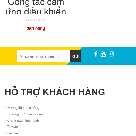
Công tắc cảm
ứng điều khiển
bình nước
Được
nóng qua điện
350,000
₫
xếp
hạng
4.50
thoại kết nối
5
sao
wifi ứng dụng
GỬI
tuya
HỖ TRỢ KHÁCH HÀNG
Hướng dẫn mua hàng
Phương thức thanh toán
Chính sách bảo hành
Tư vấn
Liên hệ