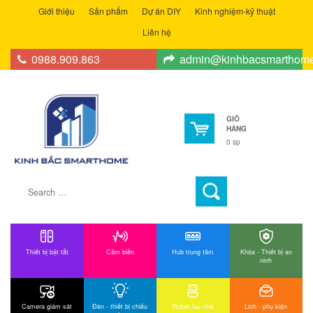
Giới thiệu
Sản phẩm
Dự án DIY
Kinh nghiệm-kỹ thuật
Liên hệ
0988.909.863
admin@kinhbacsmarthom
GIỎ
HÀNG
0 sp
Thiết bị bật tắt
Cảm biến
Hub trung tâm
Khóa - Thiết bị an
ninh
Camera giám sát
Đèn - thiết bị chiếu
Robot lau nhà
Linh - phụ kiện