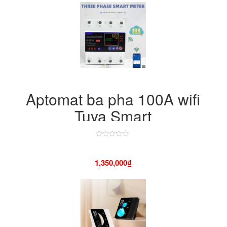
Aptomat ba pha 100A wifi
Tuya Smart
Được
xếp
hạng
1,350,000
₫
4.50
5
sao