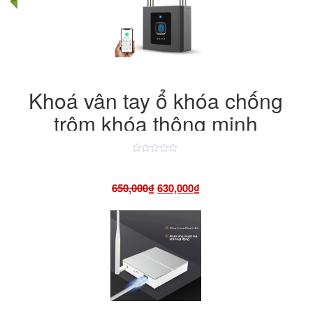
Khoá vân tay ổ khóa chống
trộm khóa thông minh
chuyên dụng cho cửa cổng
sân vườn cao cấp
Được
xếp
hạng
Giá
Giá
650,000
₫
630,000
₫
4.50
5
sao
gốc
hiện
là:
tại
650,000₫.
là: