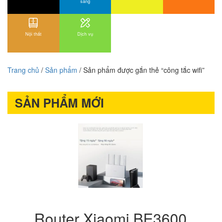
sáng
Nội thất
Dịch vụ
Trang chủ
/
Sản phẩm
/ Sản phẩm được gắn thẻ “công tắc wifi”
SẢN PHẨM MỚI
Router Xiaomi BE3600