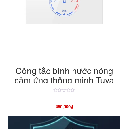
Công tắc bình nước nóng
cảm ứng thông minh Tuya
WiFi 20A/4400W
Được
xếp
hạng
450,000
₫
4.50
5
sao