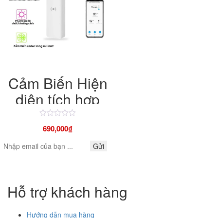
Cảm Biến Hiện
diện tích hợp
cảm biến ánh
Được
sáng nền tảng
690,000
₫
xếp
hạng
Tuya kết nối
4.50
Gửi
5
zigbee
sao
Hỗ trợ khách hàng
Hướng dẫn mua hàng