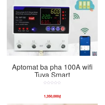
Aptomat ba pha 100A wifi
Tuya Smart
Được
xếp
hạng
1,350,000
₫
4.50
5
sao