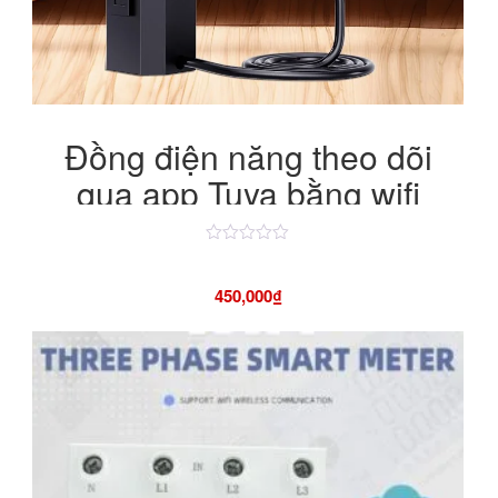
Đồng điện năng theo dõi
qua app Tuya bằng wifi
Được
xếp
hạng
450,000
₫
4.50
5
sao