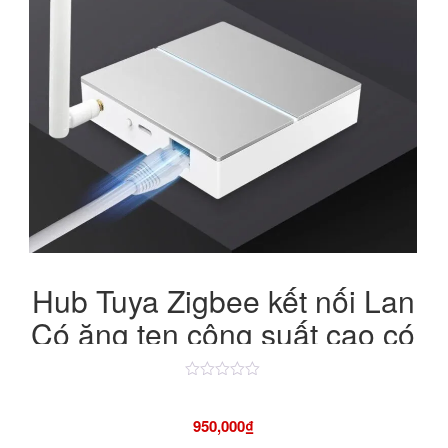
630,000₫.
Hub Tuya Zigbee kết nối Lan
Có ăng ten công suất cao có
chức năng backup
Được
xếp
hạng
950,000
₫
4.50
5