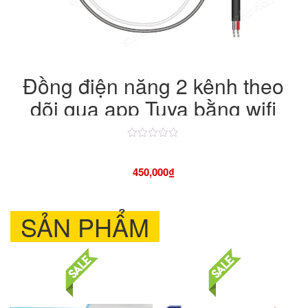
Đồng điện năng 2 kênh theo
dõi qua app Tuya bằng wifi
Được
xếp
hạng
450,000
₫
4.50
5
sao
SẢN PHẨM