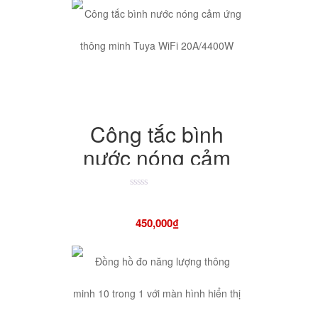
gia đình, phù hợp
với căn hộ lớn,
xuyên tường, phủ
sóng toàn nhà
Công tắc bình
nước nóng cảm
ứng thông minh
Tuya WiFi
Được
xếp
hạng
20A/4400W
450,000
₫
4.50
5
sao