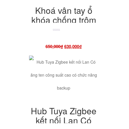
Khoá vân tay ổ
khóa chống trộm
khóa thông minh
chuyên dụng cho
Được
xếp
hạng
cửa cổng sân
Giá
Giá
650,000
₫
630,000
₫
4.50
5
vườn cao cấp
sao
gốc
hiện
là:
tại
650,000₫.
là:
630,000₫.
Hub Tuya Zigbee
kết nối Lan Có