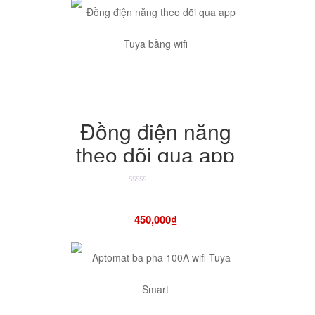
Đồng điện năng
theo dõi qua app
Tuya bằng wifi
Được
xếp
hạng
450,000
₫
4.50
5
sao