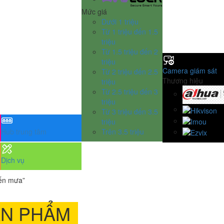
Mức giá
Dưới 1 triệu
Từ 1 triệu đến 1.5
triệu
Từ 1.5 triệu đến 2
triệu
Camera giám sát
Từ 2 triệu đến 2.5
Thương hiệu
triệu
Từ 2.5 triệu đến 3
triệu
Từ 3 triệu đến 3.5
triệu
Hub trung tâm
Trên 3.5 triệu
Dịch vụ
iến mưa”
ẢN PHẨM