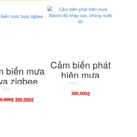
Cảm biến phát
 biến mưa
hiện mưa
ya zigbee
Xiaomi độ nhạy
Được
cao, chống
300,000
₫
xếp
Được
Giá
Giá
hạng
0,000
₫
300,000
₫
xếp
nước tốt
4.50
hạng
gốc
hiện
5
4.50
là:
tại
sao
5
sao
350,000₫.
là:
300,000₫.