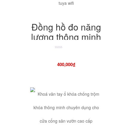
Đồng hồ đo năng
lượng thông minh
10 trong 1 với
màn hình hiển thị
Được
xếp
hạng
tuya wifi
400,000
₫
4.50
5
sao