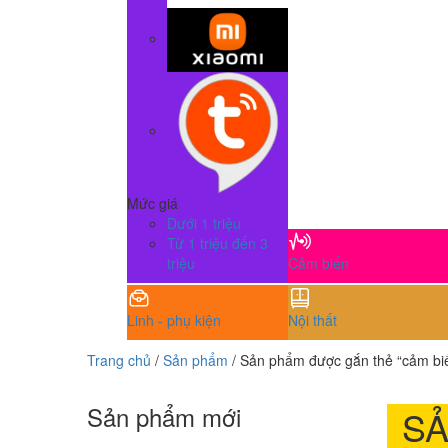
Mức giá
Dưới 1 triệu
Từ 1 triệu đến 3
triệu
Cảm biến
Linh - phụ kiện
Nội thất
Trang chủ
/
Sản phẩm
/ Sản phẩm được gắn thẻ “cảm b
Sản phẩm mới
S