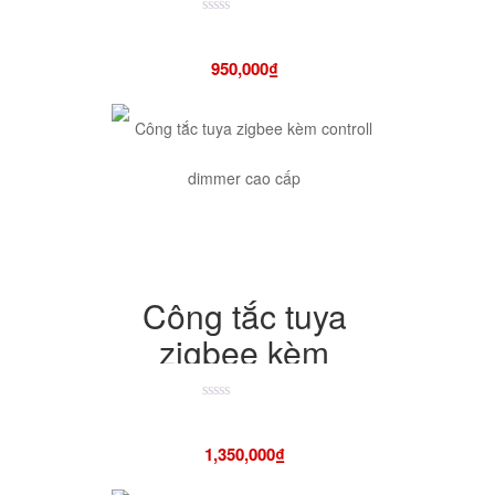
ăng ten công suất
cao có chức năng
Được
xếp
hạng
backup
950,000
₫
4.50
5
sao
Công tắc tuya
zigbee kèm
controll dimmer
cao cấp
Được
xếp
hạng
1,350,000
₫
4.50
5
sao