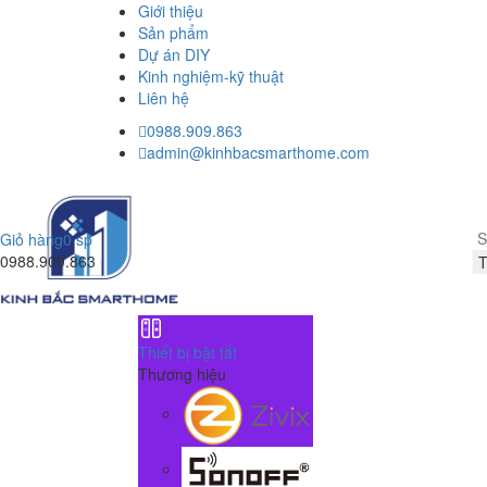
Giới thiệu
Sản phẩm
Dự án DIY
Kinh nghiệm-kỹ thuật
Liên hệ
0988.909.863
admin@kinhbacsmarthome.com
Giỏ hàng
0 sp
0988.909.863
Thiết bị bật tắt
Thương hiệu