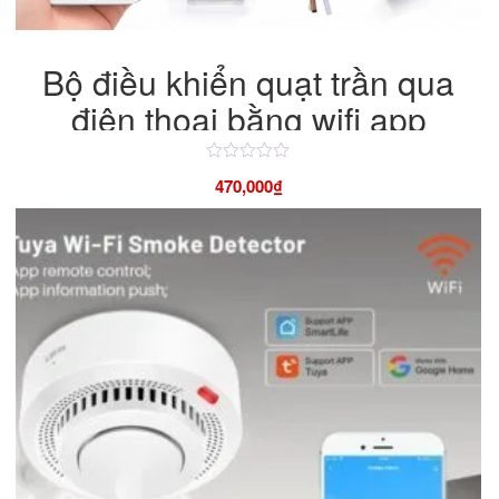
Bộ điều khiển quạt trần qua
điện thoại bằng wifi app
TuyaSmart
Được
470,000
₫
xếp
hạng
4.50
5
sao