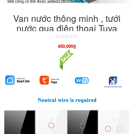
Van nước thông minh , tưới
nước qua điện thoại Tuya
bluetooth
Được
450,000
₫
xếp
hạng
4.50
5
sao