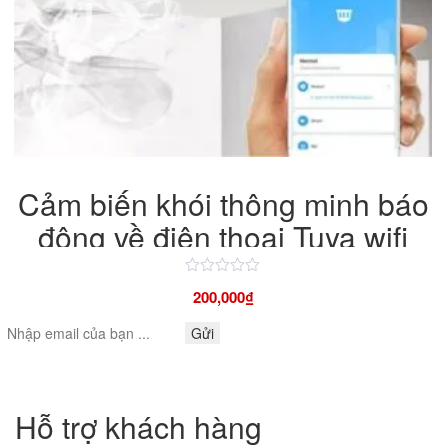
Cảm biến khói thông minh báo
động về điện thoại Tuya wifi
Được
200,000
₫
xếp
hạng
4.50
Gửi
5
sao
Hỗ trợ khách hàng