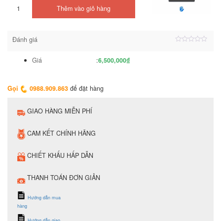
Bộ
Thêm vào giỏ hàng
kiểm
soát
ra
vào
Đánh giá
tích
Được
hợp
xếp
Giá
:
6,500,000
₫
Face
hạng
4.50
ID
5
app
sao
TTlock
Gọi
0988.909.863
để đặt hàng
số
lượng
GIAO HÀNG MIỄN PHÍ
CAM KẾT CHÍNH HÃNG
CHIẾT KHẤU HẤP DẪN
THANH TOÁN ĐƠN GIẢN
Hướng dẫn mua
hàng
Hướng dẫn giao