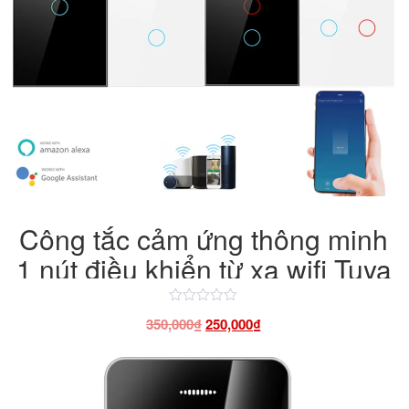
Công tắc cảm ứng thông minh
1 nút điều khiển từ xa wifi Tuya
Smart
Được
Giá
Giá
350,000
₫
250,000
₫
xếp
hạng
gốc
hiện
4.50
là:
tại
5
sao
350,000₫.
là:
250,000₫.