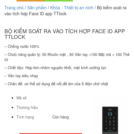
Trang chủ
/
Sản phẩm
/
Khóa - Thiết bị an ninh
/ Bộ kiểm soát ra
vào tích hợp Face ID app TTlock
BỘ KIỂM SOÁT RA VÀO TÍCH HỢP FACE ID APP
TTLOCK
– Chống nước 100%
– Chức năng quản lý: 50 Khuôn mặt , 50 Vân tay +100 Mật mã + 100 Thẻ
từ
– Chất liệu: Hợp kim nhôm nguyên khối, mặt kính cường lực
– Vân tay siêu nhạy
– Chân đế: có thể sử dụng đế nổi,đế âm của ổ điện chữ nhật
Mã số
Thương hiệu
Tình trạng
Còn hàng